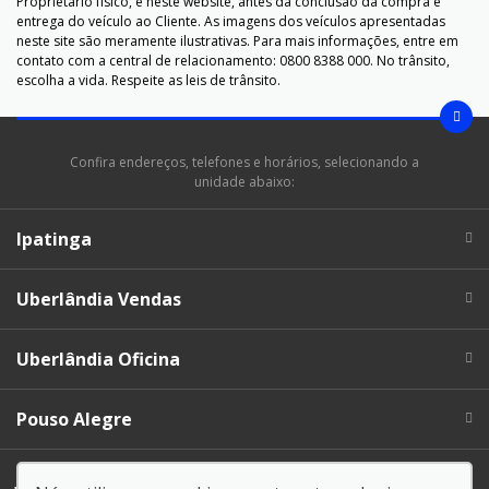
Proprietário físico, e neste website, antes da conclusão da compra e
entrega do veículo ao Cliente. As imagens dos veículos apresentadas
neste site são meramente ilustrativas. Para mais informações, entre em
contato com a central de relacionamento: 0800 8388 000. No trânsito,
escolha a vida. Respeite as leis de trânsito.
Confira endereços, telefones e horários, selecionando a
unidade abaixo:
Ipatinga
Uberlândia Vendas
Uberlândia Oficina
Pouso Alegre
Juíz de Fora