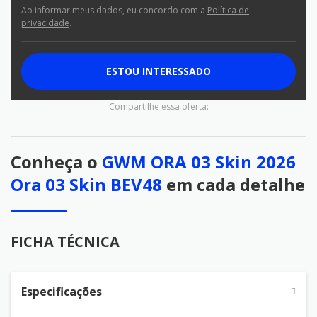
Ao informar meus dados, eu concordo com a
Política de
privacidade
.
ESTOU INTERESSADO
Compartilhe essa oferta:
Conheça o
GWM ORA 03 Skin 2026
Ora 03 Skin BEV48
em cada detalhe
FICHA TÉCNICA
Especificações