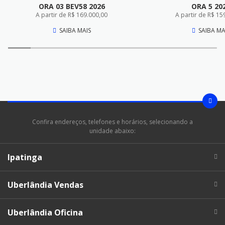
ORA 03 BEV58 2026
ORA 5 20
A partir de R$ 169.000,00
A partir de R$ 15
SAIBA MAIS
SAIBA MA
Confira endereços, telefones e horários, selecionando a
unidade abaixo:
Ipatinga
Uberlândia Vendas
Uberlândia Oficina