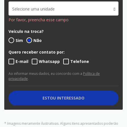
Selecione uma unidade
Por favor, preencha esse campo
Veículo na troca?
Sim
Não
Quero receber contato por:
E-mail
Whatsapp
Telefone
Ao informar meus dados, eu concordo com a
Política de
privacidade
.
ESTOU INTERESSADO
* Imagens meramente ilustrativas. Alguns itens apresentados poderão