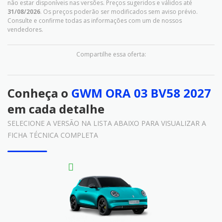
não estar disponíveis nas versões. Preços sugeridos e válidos até
31/08/2026
. Os preços poderão ser modificados sem aviso prévio.
Consulte e confirme todas as informações com um de nossos
vendedores.
Compartilhe essa oferta:
Conheça o
GWM ORA 03 BV58 2027
em cada detalhe
SELECIONE A VERSÃO NA LISTA ABAIXO PARA VISUALIZAR A
FICHA TÉCNICA COMPLETA