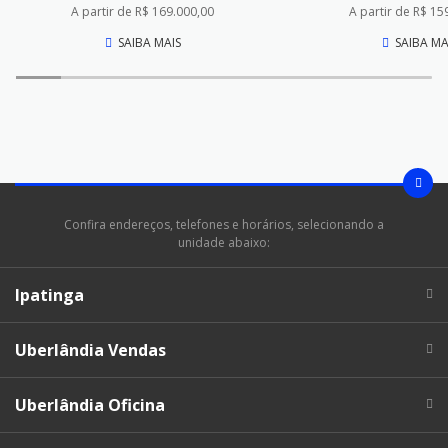
A partir de R$ 169.000,00
A partir de R$ 15
SAIBA MAIS
SAIBA MA
Confira endereços, telefones e horários, selecionando a
unidade abaixo:
Ipatinga
Uberlândia Vendas
Uberlândia Oficina