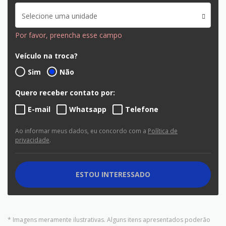
Selecione uma unidade
Por favor, preencha esse campo
Veículo na troca?
Sim
Não
Quero receber contato por:
E-mail
Whatsapp
Telefone
Ao informar meus dados, eu concordo com a
Política de
privacidade
.
ESTOU INTERESSADO
* Imagens meramente ilustrativas. Alguns itens apresentados poderão