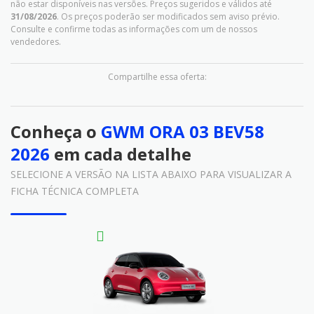
não estar disponíveis nas versões. Preços sugeridos e válidos até
31/08/2026
. Os preços poderão ser modificados sem aviso prévio.
Consulte e confirme todas as informações com um de nossos
vendedores.
Compartilhe essa oferta:
Conheça o
GWM ORA 03 BEV58
2026
em cada detalhe
SELECIONE A VERSÃO NA LISTA ABAIXO PARA VISUALIZAR A
FICHA TÉCNICA COMPLETA