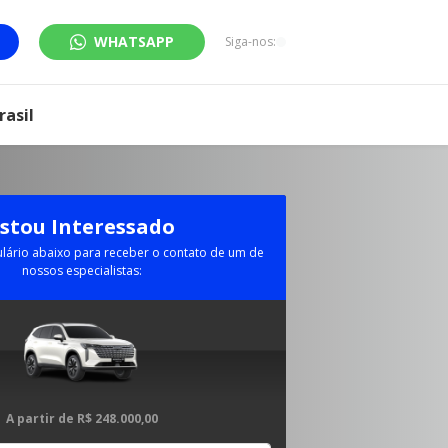
WHATSAPP
Siga-nos:
asil
Estou Interessado
lário abaixo para receber o contato de um de
nossos especialistas:
A partir de
R$ 248.000,00