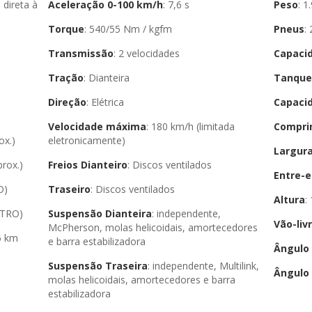
Aceleração 0-100 km/h
: 7,6 s
Peso
: 
Torque
: 540/55 Nm / kgfm
Pneus
Transmissão
: 2 velocidades
Capaci
Tração
: Dianteira
Tanque
Direção
: Elétrica
Capaci
Velocidade máxima
: 180 km/h (limitada
Compri
rox.)
eletronicamente)
Largur
prox.)
Freios Dianteiro
: Discos ventilados
Entre-e
O)
Traseiro
: Discos ventilados
Altura
METRO)
Suspensão Dianteira
: independente,
Vão-liv
McPherson, molas helicoidais, amortecedores
e barra estabilizadora
Ângulo
Suspensão Traseira
: independente, Multilink,
Ângulo 
molas helicoidais, amortecedores e barra
estabilizadora