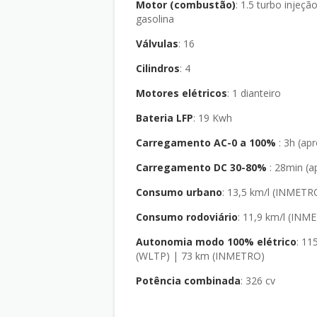
Motor (combustão)
: 1.5 turbo injeção direta à
gasolina
Válvulas
: 16
Cilindros
: 4
Motores elétricos
: 1 dianteiro
Bateria LFP
: 19 Kwh
Carregamento AC-0 a 100%
: 3h (ap
Carregamento DC 30-80%
: 28min (a
Consumo urbano
: 13,5 km/l (INMETR
Consumo rodoviário
: 11,9 km/l (IN
Autonomia modo 100% elétrico
: 115 km
(WLTP) | 73 km (INMETRO)
Potência combinada
: 326 cv