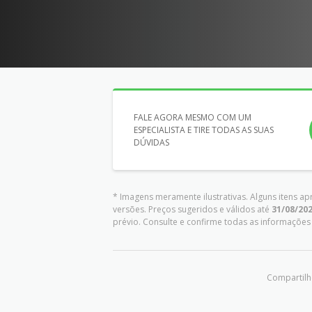
FALE AGORA MESMO COM UM
ESPECIALISTA E TIRE TODAS AS SUAS
DÚVIDAS
* Imagens meramente ilustrativas. Alguns itens a
versões. Preços sugeridos e válidos até
31/08/20
prévio. Consulte e confirme todas as informaçõ
Compartilhe