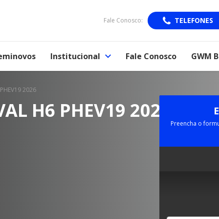
TELEFONES
Fale Conosco:
eminovos
Institucional
Fale Conosco
GWM Br
PHEV19 2026
AL H6 PHEV19 2026
Preencha o formu