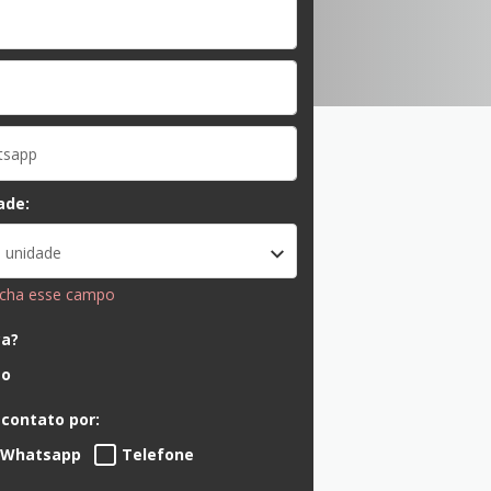
ade:
 unidade
ncha esse campo
ca?
ão
 contato por:
Whatsapp
Telefone