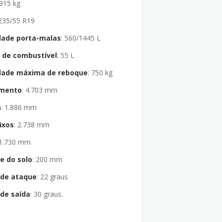
1.915 kg
: 235/55 R19
dade porta-malas
: 560/1445 L
 de combustível
: 55 L
dade máxima de reboque
: 750 kg
mento
: 4.703 mm
a
: 1.886 mm
ixos
: 2.738 mm
: 1.730 mm
re do solo
: 200 mm
 de ataque
: 22 graus
de saída
: 30 graus.