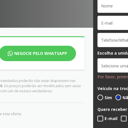
Escolha a unid
NEGOCIE PELO WHATSAPP
Selecione uma
Por favor, pree
presentados poderão não estar disponíveis nas
26
. Os preços poderão ser modificados sem aviso
Veículo na tro
es com um de nossos vendedores.
Sim
N
Quero receber
 essa oferta:
E-mail