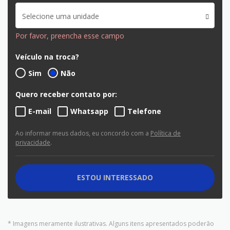
Selecione uma unidade
Por favor, preencha esse campo
Veículo na troca?
Sim
Não
Quero receber contato por:
E-mail
Whatsapp
Telefone
Ao informar meus dados, eu concordo com a
Política de
privacidade
.
ESTOU INTERESSADO
* Imagens meramente ilustrativas. Alguns itens apresentados poderão