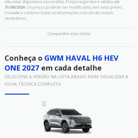
não estar disponíveis nas versões. Preços sugeridos e válidos até
31/08/2026
. Os preços poderão ser modificados sem aviso prévio.
Consulte e confirme todas as informações com um de nossos
vendedores.
Compartilhe essa oferta:
Conheça o
GWM HAVAL H6 HEV
ONE 2027
em cada detalhe
SELECIONE A VERSÃO NA LISTA ABAIXO PARA VISUALIZAR A
FICHA TÉCNICA COMPLETA