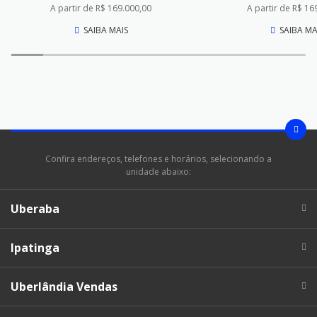
A partir de R$ 169.000,00
A partir de R$ 16
SAIBA MAIS
SAIBA MA
Confira endereços, telefones e horários, selecionando a
unidade abaixo:
Uberaba
Ipatinga
Uberlândia Vendas