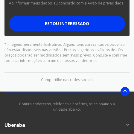
Ao informar meus dados, eu concordo com a
Aviso de privacidade
.
ESTOU INTERESSADO
* Imagens meramente ilustrativas. Alguns itens apresentados poderão
não estar disponíveis nas versões. Preços sugeridos e válidos de
. Os
preços poderão ser modificados sem aviso prévio. Consulte e confirme
todas as informações com um de nossos vendedores.
Compartilhe nas redes sociais!
Confira endereços, telefones e horários, selecionando a
unidade abaixo:
Uberaba